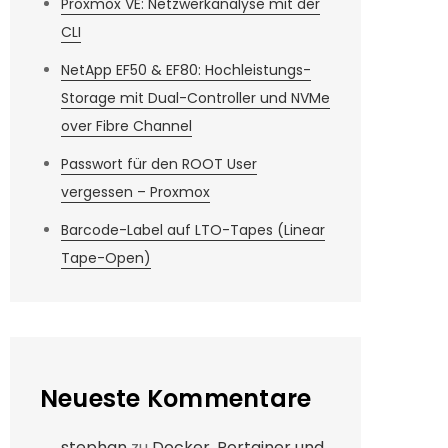
Proxmox VE: Netzwerkanalyse mit der
CLI
NetApp EF50 & EF80: Hochleistungs-
Storage mit Dual-Controller und NVMe
over Fibre Channel
Passwort für den ROOT User
vergessen – Proxmox
Barcode-Label auf LTO-Tapes (Linear
Tape-Open)
Neueste Kommentare
stephan
zu
Docker, Portainer und