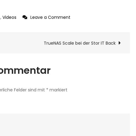
on
n
,
Videos
Leave a Comment
Proxmox
HA
ion
und
TrueNAS Scale bei der Stor IT Back
Datenverlust?
 Kommentar
erliche Felder sind mit
*
markiert