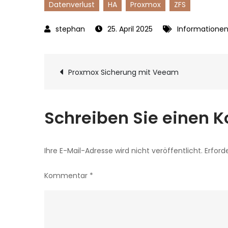
Datenverlust
HA
Proxmox
ZFS
25. April 2025
Informatione
Beitragsnavigat
Proxmox Sicherung mit Veeam
Schreiben Sie einen
Ihre E-Mail-Adresse wird nicht veröffentlicht.
Erford
Kommentar
*