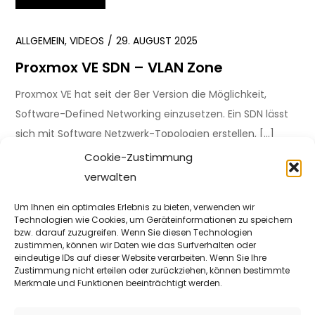
ALLGEMEIN
,
VIDEOS
29. AUGUST 2025
Proxmox VE SDN – VLAN Zone
Proxmox VE hat seit der 8er Version die Möglichkeit,
Software-Defined Networking einzusetzen. Ein SDN lässt
sich mit Software Netzwerk-Topologien erstellen, […]
Cookie-Zustimmung
WEITER
verwalten
Um Ihnen ein optimales Erlebnis zu bieten, verwenden wir
ALLGEMEIN
,
VIDEOS
26. AUGUST 2025
Technologien wie Cookies, um Geräteinformationen zu speichern
bzw. darauf zuzugreifen. Wenn Sie diesen Technologien
Proxmox VE SDN – Simple Zone
zustimmen, können wir Daten wie das Surfverhalten oder
eindeutige IDs auf dieser Website verarbeiten. Wenn Sie Ihre
Proxmox VE hat seit der 8er Version die Möglichkeit,
Zustimmung nicht erteilen oder zurückziehen, können bestimmte
Merkmale und Funktionen beeinträchtigt werden.
Software-Defined Networking umzusetzen. Was ist denn
dieses SDN? Damit lassen sich […]