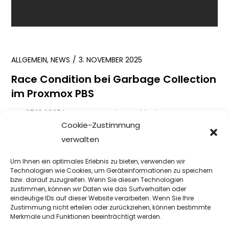
ALLGEMEIN
,
NEWS
3. NOVEMBER 2025
Race Condition bei Garbage Collection
im Proxmox PBS
Am 27.10.2025 hat Proxmox einen Fehler im Proxmox
Cookie-Zustimmung
Backup Server mit der Bezeichnung PSA-2025-00019-1
verwalten
bekannt gegeben. Eine Race Condition mit […]
Um Ihnen ein optimales Erlebnis zu bieten, verwenden wir
WEITER
Technologien wie Cookies, um Geräteinformationen zu speichern
bzw. darauf zuzugreifen. Wenn Sie diesen Technologien
zustimmen, können wir Daten wie das Surfverhalten oder
eindeutige IDs auf dieser Website verarbeiten. Wenn Sie Ihre
INFORMATIONEN
,
VIDEOS
25. APRIL 2025
Zustimmung nicht erteilen oder zurückziehen, können bestimmte
Merkmale und Funktionen beeinträchtigt werden.
Proxmox HA und Datenverlust?