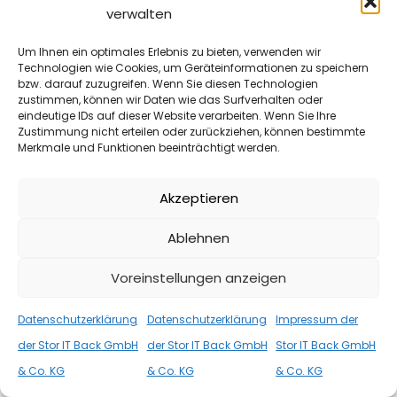
betroffenen Person Auskunft über folgende
verwalten
Informationen zugestanden:
Um Ihnen ein optimales Erlebnis zu bieten, verwenden wir
die Verarbeitungszwecke
Technologien wie Cookies, um Geräteinformationen zu speichern
die Kategorien personenbezogener Daten, die verarbeitet
bzw. darauf zuzugreifen. Wenn Sie diesen Technologien
zustimmen, können wir Daten wie das Surfverhalten oder
werden
eindeutige IDs auf dieser Website verarbeiten. Wenn Sie Ihre
die Empfänger oder Kategorien von Empfängern,
Zustimmung nicht erteilen oder zurückziehen, können bestimmte
Merkmale und Funktionen beeinträchtigt werden.
gegenüber denen die personenbezogenen Daten
offengelegt worden sind oder noch offengelegt werden,
Akzeptieren
insbesondere bei Empfängern in Drittländern oder bei
internationalen Organisationen
Ablehnen
falls möglich die geplante Dauer, für die die
personenbezogenen Daten gespeichert werden, oder,
Voreinstellungen anzeigen
falls dies nicht möglich ist, die Kriterien für die Festlegung
Datenschutzerklärung
Datenschutzerklärung
Impressum der
dieser Dauer
der Stor IT Back GmbH
der Stor IT Back GmbH
Stor IT Back GmbH
das Bestehen eines Rechts auf Berichtigung oder
& Co. KG
& Co. KG
& Co. KG
Löschung der sie betreffenden personenbezogenen