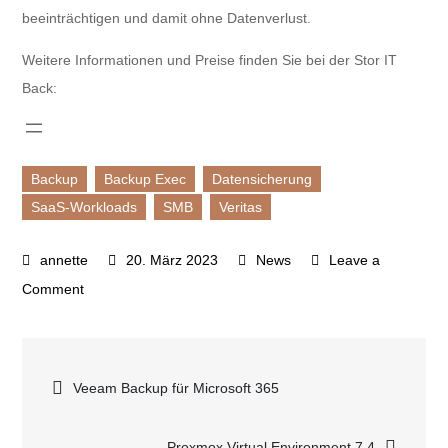
beeinträchtigen und damit ohne Datenverlust.
Weitere Informationen und Preise finden Sie bei der Stor IT
Back:
Backup
Backup Exec
Datensicherung
SaaS-Workloads
SMB
Veritas
20. März 2023
News
Leave a
on
Comment
Die
neueste
Beitragsnavigation
Version
Veeam Backup für Microsoft 365
Backup
Exec
Proxmox Virtual Environment 7.4