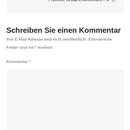
22.1
von
Veritas
ist
Schreiben Sie einen Kommentar
da
Ihre E-Mail-Adresse wird nicht veröffentlicht.
Erforderliche
Felder sind mit
*
markiert
Kommentar
*