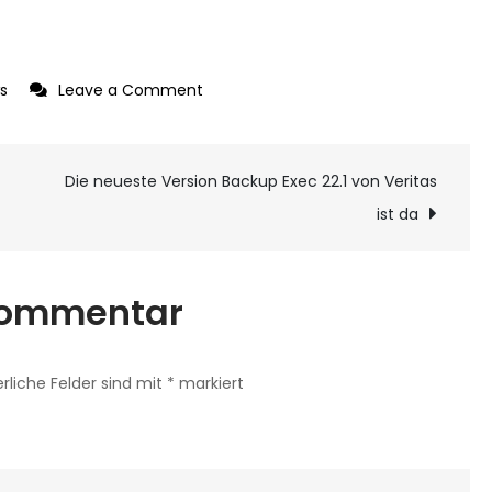
on
s
Leave a Comment
Veeam
Backup
ion
Die neueste Version Backup Exec 22.1 von Veritas
für
Microsoft
ist da
365
 Kommentar
erliche Felder sind mit
*
markiert