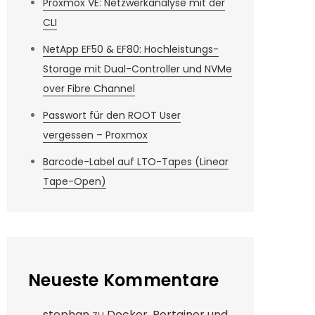
Proxmox VE: Netzwerkanalyse mit der
CLI
NetApp EF50 & EF80: Hochleistungs-
Storage mit Dual-Controller und NVMe
over Fibre Channel
Passwort für den ROOT User
vergessen – Proxmox
Barcode-Label auf LTO-Tapes (Linear
Tape-Open)
Neueste Kommentare
stephan
zu
Docker, Portainer und