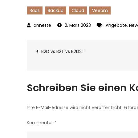
Baas
Backup
Cloud
Veeam
2. März 2023
Angebote
,
New
Beitragsnavigat
B2D vs B2T vs B2D2T
Schreiben Sie einen
Ihre E-Mail-Adresse wird nicht veröffentlicht.
Erford
Kommentar
*