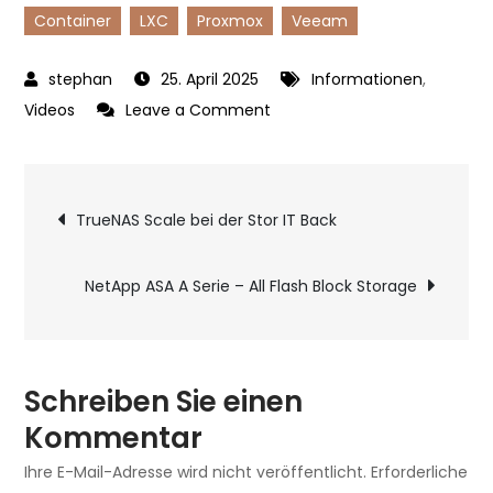
Container
LXC
Proxmox
Veeam
25. April 2025
Informationen
,
on
Videos
Leave a Comment
Veeam
kann
Beitragsnavigatio
keine
TrueNAS Scale bei der Stor IT Back
Proxmox
Container
NetApp ASA A Serie – All Flash Block Storage
sichern
–
Lösung?
Schreiben Sie einen
Kommentar
Ihre E-Mail-Adresse wird nicht veröffentlicht.
Erforderliche