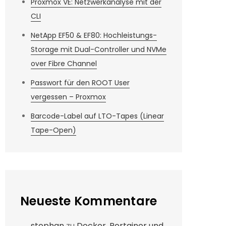
Proxmox VE: Netzwerkanalyse mit der
CLI
NetApp EF50 & EF80: Hochleistungs-
Storage mit Dual-Controller und NVMe
over Fibre Channel
Passwort für den ROOT User
vergessen – Proxmox
Barcode-Label auf LTO-Tapes (Linear
Tape-Open)
Neueste Kommentare
stephan
zu
Docker, Portainer und