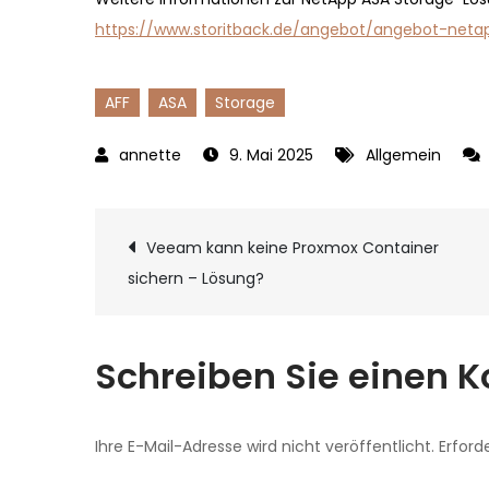
https://www.storitback.de/angebot/angebot-neta
AFF
ASA
Storage
9. Mai 2025
Allgemein
Beitragsnavigat
Veeam kann keine Proxmox Container
sichern – Lösung?
Schreiben Sie einen
Ihre E-Mail-Adresse wird nicht veröffentlicht.
Erford