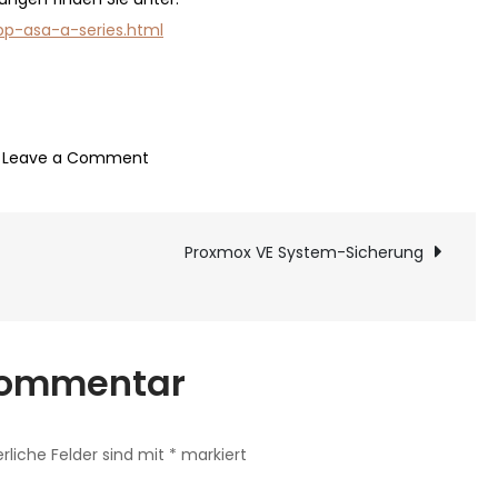
pp-asa-a-series.html
on
Leave a Comment
NetApp
ASA
ion
A
Proxmox VE System-Sicherung
Serie
–
All
 Kommentar
Flash
Block
Storage
erliche Felder sind mit
*
markiert