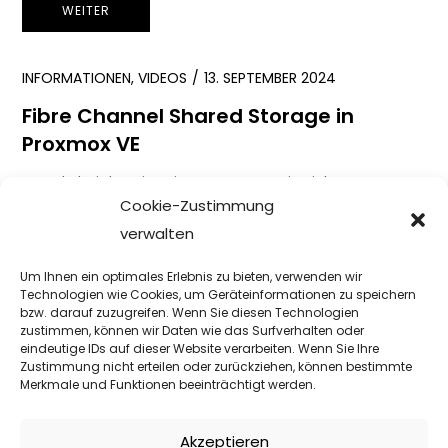
WEITER
INFORMATIONEN
,
VIDEOS
13. SEPTEMBER 2024
Fibre Channel Shared Storage in
Proxmox VE
Gerade bei der Migration von VMware in Richtung
Cookie-Zustimmung
Proxmox ist meist eine Fibre Channel Umgebung
verwalten
vorhanden. Wenn das FC Storage […]
Um Ihnen ein optimales Erlebnis zu bieten, verwenden wir
WEITER
Technologien wie Cookies, um Geräteinformationen zu speichern
bzw. darauf zuzugreifen. Wenn Sie diesen Technologien
zustimmen, können wir Daten wie das Surfverhalten oder
eindeutige IDs auf dieser Website verarbeiten. Wenn Sie Ihre
INFORMATIONEN
10. FEBRUAR 2023
Zustimmung nicht erteilen oder zurückziehen, können bestimmte
Merkmale und Funktionen beeinträchtigt werden.
iSCSI vs. FC
In beiden Fällen ist dies ein Protokoll für die Übertragung
Akzeptieren