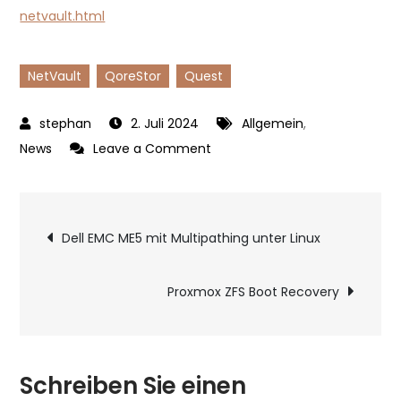
netvault.html
NetVault
QoreStor
Quest
2. Juli 2024
Allgemein
,
on
News
Leave a Comment
Quest
NetVault
Beitragsnavigatio
13.3
Dell EMC ME5 mit Multipathing unter Linux
veröffentlicht
Proxmox ZFS Boot Recovery
Schreiben Sie einen