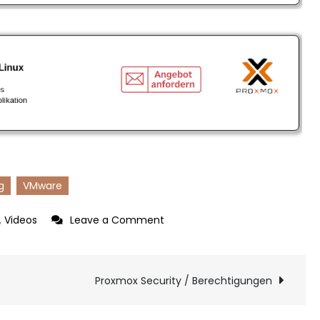
g
VMware
on
,
Videos
Leave a Comment
Proxmox
Import
ion
von
Proxmox Security / Berechtigungen
VMware