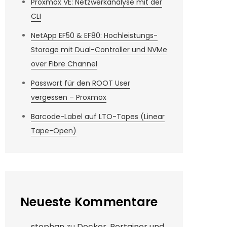
Proxmox VE: Netzwerkanalyse mit der
CLI
NetApp EF50 & EF80: Hochleistungs-
Storage mit Dual-Controller und NVMe
over Fibre Channel
Passwort für den ROOT User
vergessen – Proxmox
Barcode-Label auf LTO-Tapes (Linear
Tape-Open)
Neueste Kommentare
stephan
zu
Docker, Portainer und