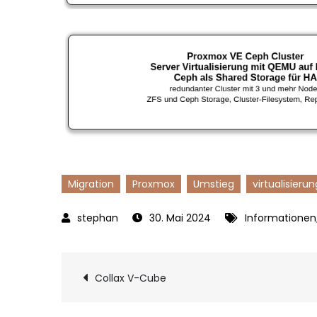
Migration
Proxmox
Umstieg
virtualisierun
30. Mai 2024
Informationen
Beitragsnavigat
Collax V-Cube