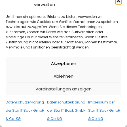
verwalten
Um Ihnen ein optimales Erlebnis zu bieten, verwenden wir
Technologien wie Cookies, um Geräteinformationen zu speichern
bzw. darauf zuzugreifen. Wenn Sie diesen Technologien
zustimmen, können wir Daten wie das Surfverhalten oder
INFORMATIONEN
,
VIDEOS
25. APRIL 2025
eindeutige IDs auf dieser Website verarbeiten. Wenn Sie Ihre
Zustimmung nicht erteilen oder zurückziehen, können bestimmte
TrueNAS Scale bei der Stor IT Back
Merkmale und Funktionen beeinträchtigt werden.
NAS Systeme bieten wir schon seit vielen Jahren an, mit
verschiedenen Betriebssystemen, von verschiedenen
Akzeptieren
Herstellern und jetzt auch mit TrueNAS […]
Ablehnen
WEITER
Voreinstellungen anzeigen
Datenschutzerklärung
Datenschutzerklärung
Impressum der
der Stor IT Back GmbH
der Stor IT Back GmbH
Stor IT Back GmbH
& Co. KG
& Co. KG
& Co. KG