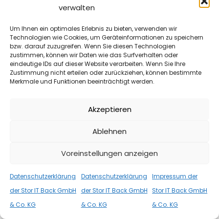
verwalten
Um Ihnen ein optimales Erlebnis zu bieten, verwenden wir
Technologien wie Cookies, um Geräteinformationen zu speichern
bzw. darauf zuzugreifen. Wenn Sie diesen Technologien
zustimmen, können wir Daten wie das Surfverhalten oder
INFORMATIONEN
,
VIDEOS
10. OKTOBER 2025
eindeutige IDs auf dieser Website verarbeiten. Wenn Sie Ihre
Zustimmung nicht erteilen oder zurückziehen, können bestimmte
Docker, Portainer und Paperless-ngx
Merkmale und Funktionen beeinträchtigt werden.
Die Installation von Paperless NGX auf Docker, das ist an
sich kein Problem. Auf der Webseite von Paperless-ngx
Akzeptieren
gibt es […]
Ablehnen
WEITER
Voreinstellungen anzeigen
Datenschutzerklärung
Datenschutzerklärung
Impressum der
der Stor IT Back GmbH
der Stor IT Back GmbH
Stor IT Back GmbH
& Co. KG
& Co. KG
& Co. KG