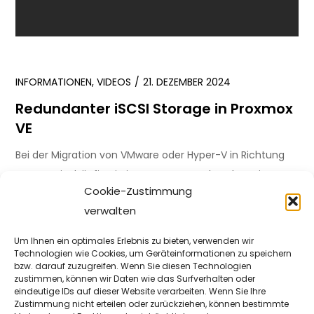
INFORMATIONEN
,
VIDEOS
21. DEZEMBER 2024
Redundanter iSCSI Storage in Proxmox
VE
Bei der Migration von VMware oder Hyper-V in Richtung
Proxmox ist häufig ein iSCSI Storage vorhanden. Dieses
Cookie-Zustimmung
kann redundant und […]
verwalten
WEITER
Um Ihnen ein optimales Erlebnis zu bieten, verwenden wir
Technologien wie Cookies, um Geräteinformationen zu speichern
bzw. darauf zuzugreifen. Wenn Sie diesen Technologien
INFORMATIONEN
,
VIDEOS
23. JUNI 2024
zustimmen, können wir Daten wie das Surfverhalten oder
eindeutige IDs auf dieser Website verarbeiten. Wenn Sie Ihre
Dell EMC ME5 mit Multipathing unter
Zustimmung nicht erteilen oder zurückziehen, können bestimmte