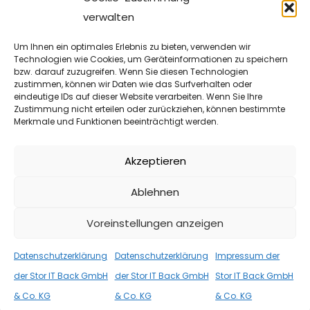
verwalten
Um Ihnen ein optimales Erlebnis zu bieten, verwenden wir
Technologien wie Cookies, um Geräteinformationen zu speichern
bzw. darauf zuzugreifen. Wenn Sie diesen Technologien
NEWS
,
VIDEOS
1. AUGUST 2025
zustimmen, können wir Daten wie das Surfverhalten oder
eindeutige IDs auf dieser Website verarbeiten. Wenn Sie Ihre
Proxmox VE 9 Beta – Ceph Mesh
Zustimmung nicht erteilen oder zurückziehen, können bestimmte
Merkmale und Funktionen beeinträchtigt werden.
Cluster
Sie möchten einen Proxmox Ceph Cluster mit 3 Nodes
Akzeptieren
aufbauen? Sie benötigen eine hohe Performance für den
Ablehnen
Speicher? Das Ceph […]
Voreinstellungen anzeigen
WEITER
Datenschutzerklärung
Datenschutzerklärung
Impressum der
der Stor IT Back GmbH
der Stor IT Back GmbH
Stor IT Back GmbH
& Co. KG
& Co. KG
& Co. KG