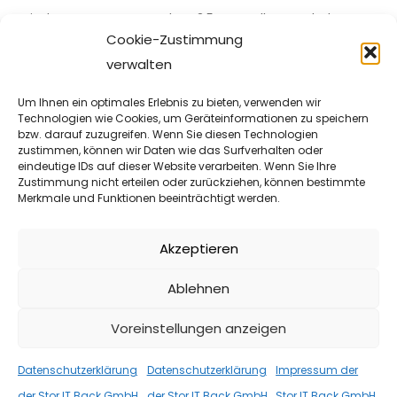
Mit dem PowerStore Update 3.5 von Dell EMC erhalten
Cookie-Zustimmung
Anwender eine deutlich gesteigerte Effizienz und erhöhte
verwalten
Sicherheit vor Cyber-Attacken im […]
Um Ihnen ein optimales Erlebnis zu bieten, verwenden wir
WEITER
Technologien wie Cookies, um Geräteinformationen zu speichern
bzw. darauf zuzugreifen. Wenn Sie diesen Technologien
zustimmen, können wir Daten wie das Surfverhalten oder
eindeutige IDs auf dieser Website verarbeiten. Wenn Sie Ihre
ANGEBOTE
,
NEWS
26. MAI 2023
Zustimmung nicht erteilen oder zurückziehen, können bestimmte
Merkmale und Funktionen beeinträchtigt werden.
Dell EMC PowerVault ME5024
Block-Only Storage SystemDual Controller, 10/25 Gbit/s
Akzeptieren
iSCSI, 32/16 Gbit/s FC, 12 Gbit/s SAS16 GB RAM
Ablehnen
batteriegepuffert pro Controller1,2 TB oder […]
Voreinstellungen anzeigen
WEITER
Datenschutzerklärung
Datenschutzerklärung
Impressum der
der Stor IT Back GmbH
der Stor IT Back GmbH
Stor IT Back GmbH