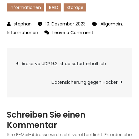
Informationen
RAID
Storage
10. Dezember 2023
Allgemein
,
on
Informationen
Leave a Comment
Standard
RAID
Beitragsnavigatio
Level
Arcserve UDP 9.2 ist ab sofort erhältlich
Datensicherung gegen Hacker
Schreiben Sie einen
Kommentar
Ihre E-Mail-Adresse wird nicht veröffentlicht.
Erforderliche