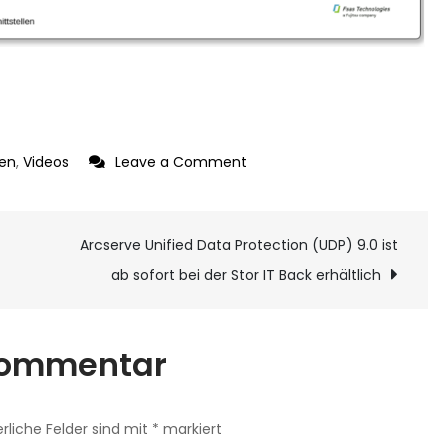
on
nen
,
Videos
Leave a Comment
Fujitsu
Eternus
ion
Arcserve Unified Data Protection (UDP) 9.0 ist
DX100
S5
ab sofort bei der Stor IT Back erhältlich
 Kommentar
erliche Felder sind mit
*
markiert