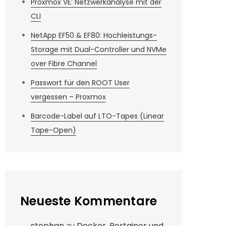
Proxmox VE: Netzwerkanalyse mit der
CLI
NetApp EF50 & EF80: Hochleistungs-
Storage mit Dual-Controller und NVMe
over Fibre Channel
Passwort für den ROOT User
vergessen – Proxmox
Barcode-Label auf LTO-Tapes (Linear
Tape-Open)
Neueste Kommentare
stephan
zu
Docker, Portainer und