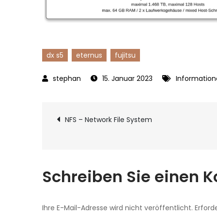
dx s5
eternus
fujitsu
15. Januar 2023
Informatio
Beitragsnavigat
NFS – Network File System
Schreiben Sie einen
Ihre E-Mail-Adresse wird nicht veröffentlicht.
Erford