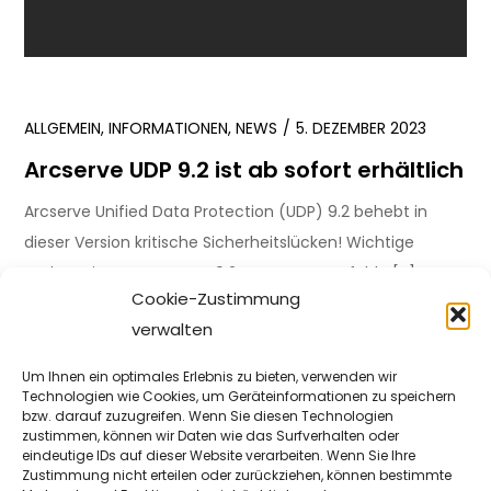
ALLGEMEIN
,
INFORMATIONEN
,
NEWS
5. DEZEMBER 2023
Arcserve UDP 9.2 ist ab sofort erhältlich
Arcserve Unified Data Protection (UDP) 9.2 behebt in
dieser Version kritische Sicherheitslücken! Wichtige
Updates in Arcserve UDP 9.2 Arcserve empfehlt, […]
Cookie-Zustimmung
verwalten
WEITER
Um Ihnen ein optimales Erlebnis zu bieten, verwenden wir
Technologien wie Cookies, um Geräteinformationen zu speichern
ANGEBOTE
,
NEWS
25. JANUAR 2023
bzw. darauf zuzugreifen. Wenn Sie diesen Technologien
zustimmen, können wir Daten wie das Surfverhalten oder
Arcserve Unified Data Protection (UDP)
eindeutige IDs auf dieser Website verarbeiten. Wenn Sie Ihre
9.0 ist ab sofort bei der Stor IT Back
Zustimmung nicht erteilen oder zurückziehen, können bestimmte