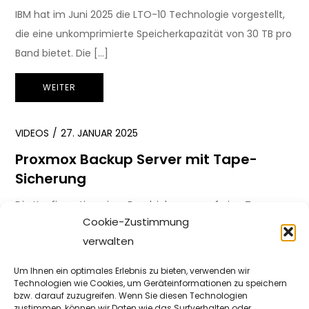
IBM hat im Juni 2025 die LTO-10 Technologie vorgestellt,
die eine unkomprimierte Speicherkapazität von 30 TB pro
Band bietet. Die […]
WEITER
VIDEOS
27. JANUAR 2025
Proxmox Backup Server mit Tape-
Sicherung
Die Konfiguration einer Bandsicherung auf eine Tape-
Cookie-Zustimmung
Library bei einem Proxmox Backup Server. Die Einbindung
verwalten
einer Tape-Library bzw. eines Einzellaufwerks in […]
Um Ihnen ein optimales Erlebnis zu bieten, verwenden wir
WEITER
Technologien wie Cookies, um Geräteinformationen zu speichern
bzw. darauf zuzugreifen. Wenn Sie diesen Technologien
zustimmen, können wir Daten wie das Surfverhalten oder