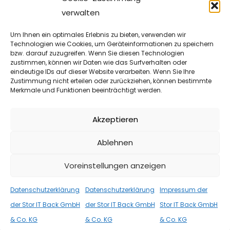
verwalten
Um Ihnen ein optimales Erlebnis zu bieten, verwenden wir
Technologien wie Cookies, um Geräteinformationen zu speichern
bzw. darauf zuzugreifen. Wenn Sie diesen Technologien
ALLGEMEIN
,
NEWS
3. NOVEMBER 2025
zustimmen, können wir Daten wie das Surfverhalten oder
eindeutige IDs auf dieser Website verarbeiten. Wenn Sie Ihre
Race Condition bei Garbage Collection
Zustimmung nicht erteilen oder zurückziehen, können bestimmte
Merkmale und Funktionen beeinträchtigt werden.
im Proxmox PBS
Am 27.10.2025 hat Proxmox einen Fehler im Proxmox
Akzeptieren
Backup Server mit der Bezeichnung PSA-2025-00019-1
Ablehnen
bekannt gegeben. Eine Race Condition mit […]
Voreinstellungen anzeigen
WEITER
Datenschutzerklärung
Datenschutzerklärung
Impressum der
der Stor IT Back GmbH
der Stor IT Back GmbH
Stor IT Back GmbH
& Co. KG
& Co. KG
& Co. KG