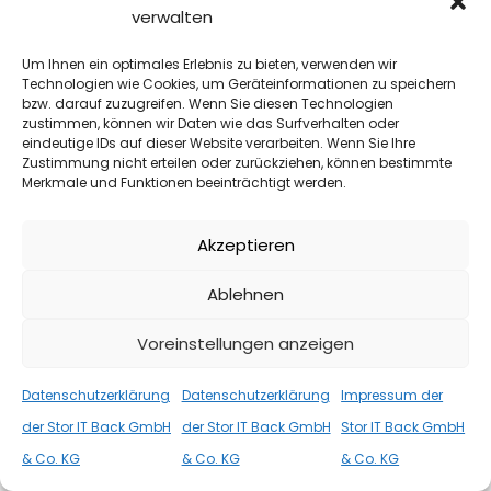
verwalten
Um Ihnen ein optimales Erlebnis zu bieten, verwenden wir
Technologien wie Cookies, um Geräteinformationen zu speichern
bzw. darauf zuzugreifen. Wenn Sie diesen Technologien
zustimmen, können wir Daten wie das Surfverhalten oder
ALLGEMEIN
,
VIDEOS
12. DEZEMBER 2025
eindeutige IDs auf dieser Website verarbeiten. Wenn Sie Ihre
Zustimmung nicht erteilen oder zurückziehen, können bestimmte
LXC und Docker/OCI auf Proxmox
Merkmale und Funktionen beeinträchtigt werden.
Zwei Container-Formate auf Proxmox im Vergleich. Seit
der Version 9.1 kann auf Proxmox ein Docker/OCI
Akzeptieren
Container direkt ausgeführt werden. Also […]
Ablehnen
WEITER
Voreinstellungen anzeigen
Datenschutzerklärung
Datenschutzerklärung
Impressum der
der Stor IT Back GmbH
der Stor IT Back GmbH
Stor IT Back GmbH
& Co. KG
& Co. KG
& Co. KG