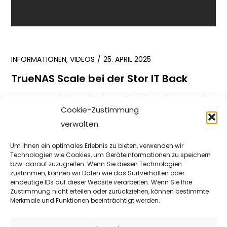
INFORMATIONEN
,
VIDEOS
25. APRIL 2025
TrueNAS Scale bei der Stor IT Back
NAS Systeme bieten wir schon seit vielen Jahren an, mit
Cookie-Zustimmung
verschiedenen Betriebssystemen, von verschiedenen
verwalten
Herstellern und jetzt auch mit TrueNAS […]
Um Ihnen ein optimales Erlebnis zu bieten, verwenden wir
WEITER
Technologien wie Cookies, um Geräteinformationen zu speichern
bzw. darauf zuzugreifen. Wenn Sie diesen Technologien
zustimmen, können wir Daten wie das Surfverhalten oder
eindeutige IDs auf dieser Website verarbeiten. Wenn Sie Ihre
INFORMATIONEN
14. JANUAR 2023
Zustimmung nicht erteilen oder zurückziehen, können bestimmte
Merkmale und Funktionen beeinträchtigt werden.
NFS – Network File System
NFS wurde mit der Version 1 auf UDP entwickelt,