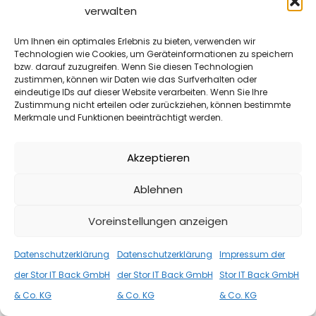
verwalten
Um Ihnen ein optimales Erlebnis zu bieten, verwenden wir
Technologien wie Cookies, um Geräteinformationen zu speichern
bzw. darauf zuzugreifen. Wenn Sie diesen Technologien
zustimmen, können wir Daten wie das Surfverhalten oder
INFORMATIONEN
10. FEBRUAR 2023
eindeutige IDs auf dieser Website verarbeiten. Wenn Sie Ihre
Zustimmung nicht erteilen oder zurückziehen, können bestimmte
DAS vs. NAS
Merkmale und Funktionen beeinträchtigt werden.
Was ist der Unterschied zwischen DAS und NAS? Was ist
eigentlich DAS, das Direct Attached Storage? Und was ist
Akzeptieren
NAS, […]
Ablehnen
WEITER
Voreinstellungen anzeigen
Datenschutzerklärung
Datenschutzerklärung
Impressum der
der Stor IT Back GmbH
der Stor IT Back GmbH
Stor IT Back GmbH
& Co. KG
& Co. KG
& Co. KG