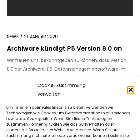
NEWS
21. JANUAR 2026
Archiware kündigt P5 Version 8.0 an
Wir freuen uns, bekanntgeben zu können, dass Version
8.0 der Archiware-P5-Datenmanagementsoftware im
ersten Quartal 2026 veröffentlicht wird. Dieses Update
Cookie-Zustimmung
bringt […]
verwalten
WEITER
Um Ihnen ein optimales Erlebnis zu bieten, verwenden wir
Technologien wie Cookies, um Geräteinformationen zu speichern
bzw. darauf zuzugreifen. Wenn Sie diesen Technologien
ALLGEMEIN
,
NEWS
8. FEBRUAR 2024
zustimmen, können wir Daten wie das Surfverhalten oder
eindeutige IDs auf dieser Website verarbeiten. Wenn Sie Ihre
Archiware Releases P5 Version 7.2
Zustimmung nicht erteilen oder zurückziehen, können bestimmte