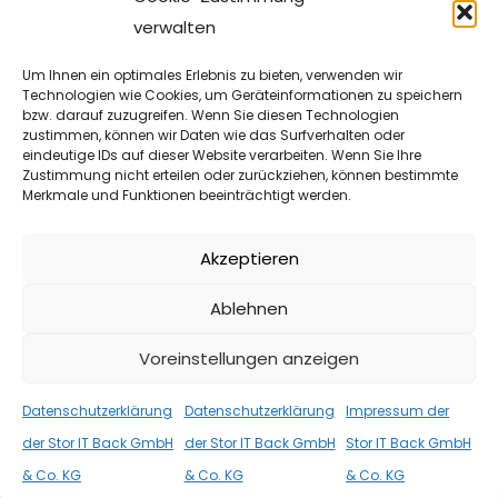
verwalten
Um Ihnen ein optimales Erlebnis zu bieten, verwenden wir
Technologien wie Cookies, um Geräteinformationen zu speichern
bzw. darauf zuzugreifen. Wenn Sie diesen Technologien
ANGEBOTE
,
INFORMATIONEN
13. FEBRUAR 2026
zustimmen, können wir Daten wie das Surfverhalten oder
eindeutige IDs auf dieser Website verarbeiten. Wenn Sie Ihre
Vergleich: actidata actiLib 2U und
Zustimmung nicht erteilen oder zurückziehen, können bestimmte
Merkmale und Funktionen beeinträchtigt werden.
Quantum SuperLoader 3
Quantum SuperLoader 3 Der Quantum SuperLoader 3 ist
Akzeptieren
ein Tape-Autoloader mit fest verbautem Laufwerk, das
Ablehnen
nicht als modular wechselbares System […]
Voreinstellungen anzeigen
WEITER
Datenschutzerklärung
Datenschutzerklärung
Impressum der
der Stor IT Back GmbH
der Stor IT Back GmbH
Stor IT Back GmbH
& Co. KG
& Co. KG
& Co. KG