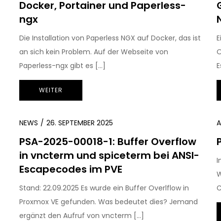
Docker, Portainer und Paperless-
ngx
Die Installation von Paperless NGX auf Docker, das ist
E
an sich kein Problem. Auf der Webseite von
O
Paperless-ngx gibt es […]
E
WEITER
NEWS
26. SEPTEMBER 2025
A
PSA-2025-00018-1: Buffer Overflow
in vncterm und spiceterm bei ANSI-
I
Escapecodes im PVE
W
Stand: 22.09.2025 Es wurde ein Buffer Overlflow in
C
Proxmox VE gefunden. Was bedeutet dies? Jemand
ergänzt den Aufruf von vncterm […]