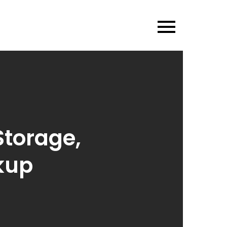
Storage,
kup