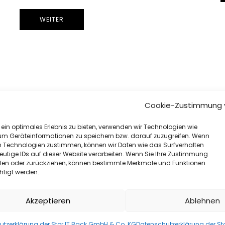
WEITER
Cookie-Zustimmung 
ein optimales Erlebnis zu bieten, verwenden wir Technologien wie
um Geräteinformationen zu speichern bzw. darauf zuzugreifen. Wenn
n Technologien zustimmen, können wir Daten wie das Surfverhalten
eutige IDs auf dieser Website verarbeiten. Wenn Sie Ihre Zustimmung
eilen oder zurückziehen, können bestimmte Merkmale und Funktionen
htigt werden.
rung
Vorherige
1
2
3
…
7
Nächste
Akzeptieren
Ablehnen
tzerklärung der Stor IT Back GmbH & Co. KG
Datenschutzerklärung der St