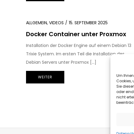
ALLGEMEIN
,
VIDEOS
15. SEPTEMBER 2025
Docker Container unter Proxmox
Installation der Docker Engine auf einem Debian 13
Trixie System. Im ersten Teil die Installation des
Debian Servers unter Proxmox […]
Um Ihnen 
WEITER
Cookies, 
Sie diese
oder eind
nicht ert
beeinträc
Seitennummerie
der
Datenschu