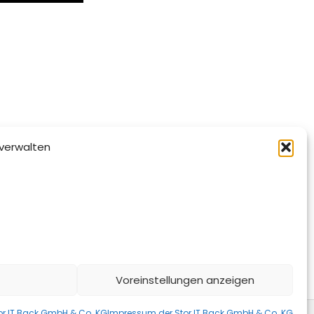
verwalten
Voreinstellungen anzeigen
or IT Back GmbH & Co. KG
Impressum der Stor IT Back GmbH & Co. KG